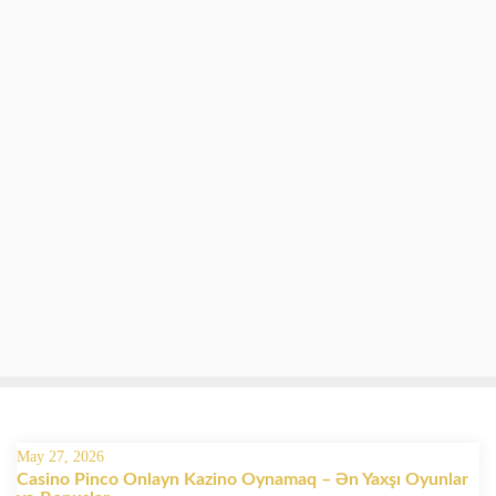
May 27, 2026
Casino Pinco Onlayn Kazino Oynamaq – Ən Yaxşı Oyunlar