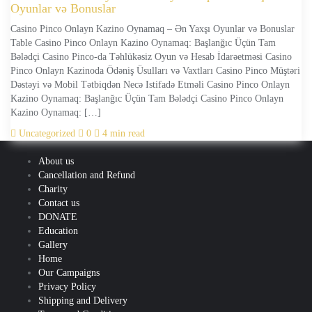
Oyunlar və Bonuslar
Casino Pinco Onlayn Kazino Oynamaq – Ən Yaxşı Oyunlar və Bonuslar
Table Casino Pinco Onlayn Kazino Oynamaq: Başlanğıc Üçün Tam
Bələdçi Casino Pinco-da Təhlükəsiz Oyun və Hesab İdarəetməsi Casino
Pinco Onlayn Kazinoda Ödəniş Üsulları və Vaxtları Casino Pinco Müştəri
Dəstəyi və Mobil Tətbiqdən Necə Istifadə Etməli Casino Pinco Onlayn
Kazino Oynamaq: Başlanğıc Üçün Tam Bələdçi Casino Pinco Onlayn
Kazino Oynamaq: […]
Uncategorized
0
4 min read
About us
Cancellation and Refund
Charity
Contact us
DONATE
Education
Gallery
Home
Our Campaigns
Privacy Policy
Shipping and Delivery